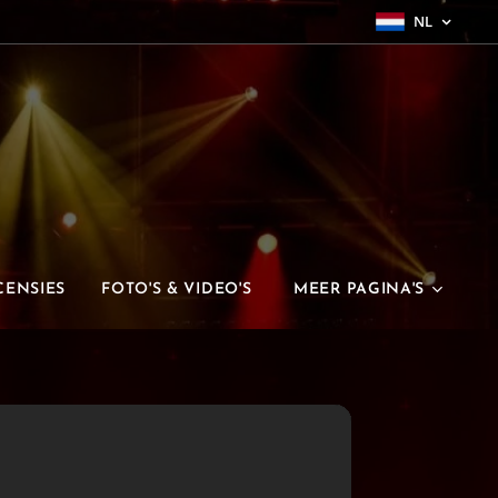
NL
CENSIES
FOTO'S & VIDEO'S
MEER PAGINA'S