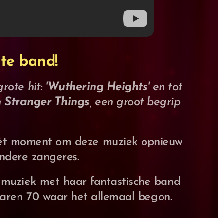
te band!
ote hit: '
Wuthering Heights
' en tot
n
Stranger Things
, een groot begrip
 hét moment om deze muziek opnieuw
ondere zangeres.
 muziek met haar fantastische band
 jaren 70 waar het allemaal begon.